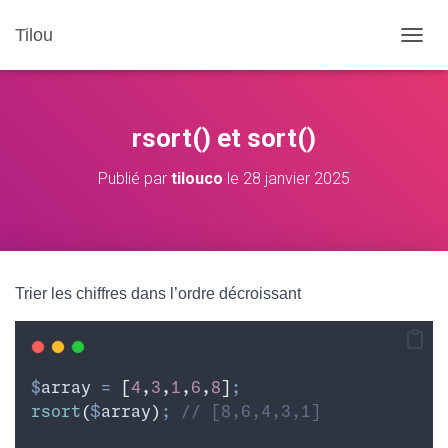
Tilou
D
É
P
L
I
rsort() et sort()
E
R
Publié par
tilouco
le
28 janvier 2025
L
A
N
A
V
I
Trier les chiffres dans l’ordre décroissant
G
A
T
I
O
$
array
=
[
4
,
3
,
1
,
6
,
8
]
;
N
rsort
(
$
array
)
;
// [8,6,4,3,1]